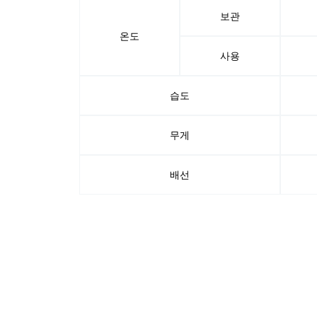
보관
온도
사용
습도
무게
배선