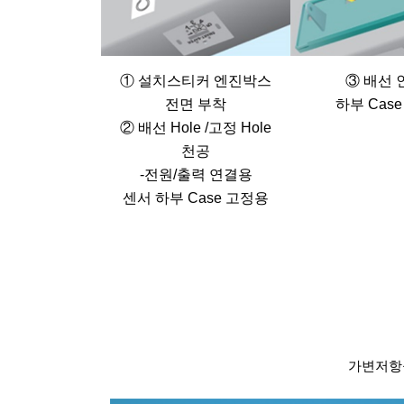
① 설치스티커 엔진박스
③ 배선 
전면 부착
하부 Cas
② 배선 Hole /고정 Hole
천공
-전원/출력 연결용
센서 하부 Case 고정용
가변저항을