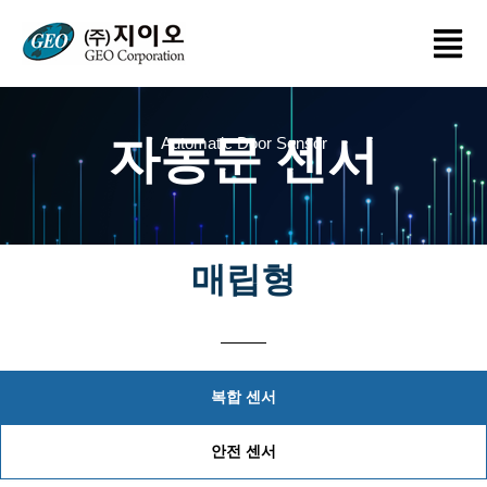
콘
Menu
텐
츠
로
건
자동문 센서
너
Automatic Door Sensor
뛰
기
매립형
복합 센서
안전 센서