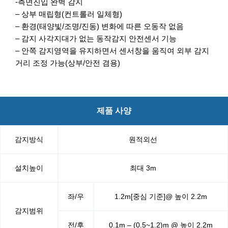
-측면진입 완벽 감지
– 상부 매립형(컨트롤러 일체형)
– 환경(태양빛/조명/진동) 변화에 따른 오동작 없음
– 감지 사각지대가 없는 동작감지 안전센서 기능
– 안쪽 감지영역을 유지하면서 센서창을 움직여 외부 감지
거리 조정 가능(상부/안전 겸용)
제품 사양
감지방식
원적외선
설치높이
최대 3m
좌/우
1.2m[중심 기준]@ 높이 2.2m
감지범위
전/후
0.1m – (0.5~1.2)m @ 높이 2.2m