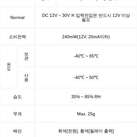
DC 12V ~ 30V ※ 입력전압은 반드시 12V 이상
Normal
필요
소비전력
240mW(12V, 20mA이하)
보
-40℃ ~ 85℃
관
온
도
사
-40℃ ~ 50℃
용
습도
35% ~ 85% RH
무게
Max. 25g
배선
회색[전원], 황색[릴레이 출력]